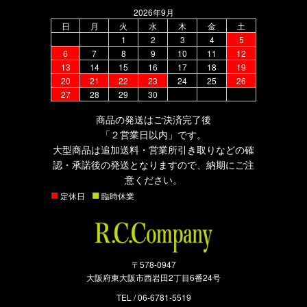
2026年9月
日
月
火
水
木
金
土
1
2
3
4
5
6
7
8
9
10
11
12
13
14
15
16
17
18
19
20
21
22
23
24
25
26
27
28
29
30
商品の発送はご決済完了後
「２営業日以内」です。
大型商品は追加送料・営業所引き取りなどの確
認・承諾後の発送となりますので、納期にご注
意ください。
■
■
定休日
臨時休業
〒578-0947
大阪府東大阪市西岩田2丁目6番24号
TEL /
06-6781-5519