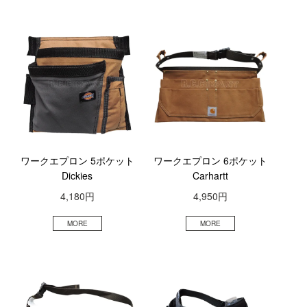
ワークエプロン 5ポケット
ワークエプロン 6ポケット
Dickies
Carhartt
4,180円
4,950円