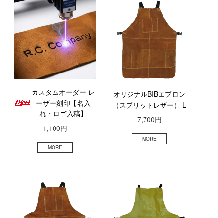
カスタムオーダー レ
オリジナルBIBエプロン
ーザー刻印【名入
（スプリットレザー） L
れ・ロゴ入稿】
7,700円
1,100円