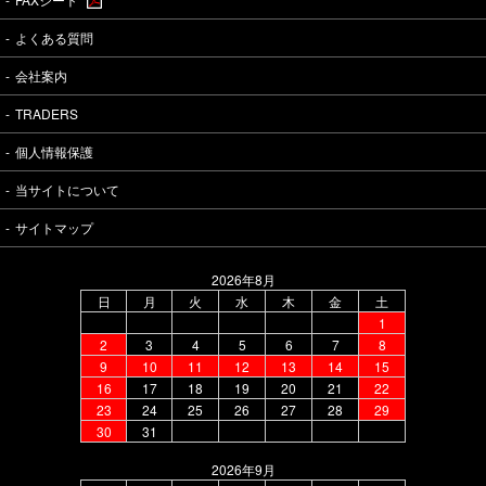
よくある質問
会社案内
TRADERS
個人情報保護
当サイトについて
サイトマップ
2026年8月
日
月
火
水
木
金
土
1
2
3
4
5
6
7
8
9
10
11
12
13
14
15
16
17
18
19
20
21
22
23
24
25
26
27
28
29
30
31
2026年9月