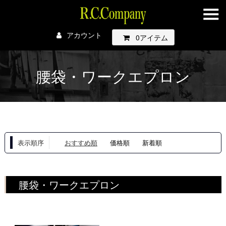
アカウント
0
アイテム
腰袋・ワークエプロン
表示順序
おすすめ順
価格順
新着順
腰袋・ワークエプロン