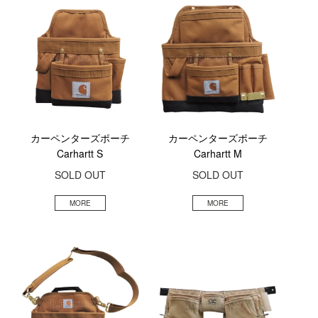
カーペンターズポーチ
カーペンターズポーチ
Carhartt S
Carhartt M
SOLD OUT
SOLD OUT