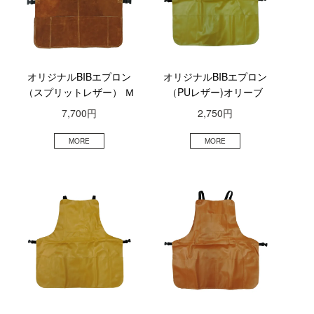
オリジナルBIBエプロン
オリジナルBIBエプロン
（スプリットレザー） Ｍ
（PUレザー)オリーブ
7,700円
2,750円