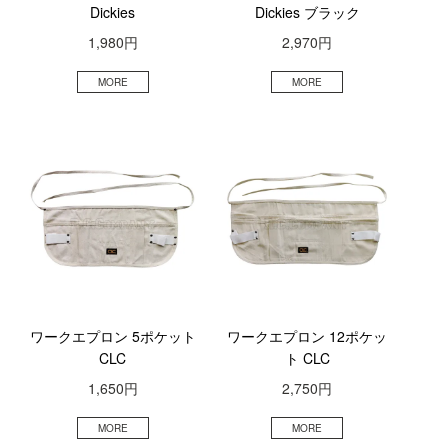
Dickies
Dickies ブラック
1,980円
2,970円
ワークエプロン 5ポケット
ワークエプロン 12ポケッ
CLC
ト CLC
1,650円
2,750円